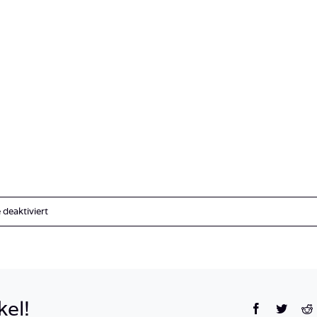
für
deaktiviert
Palau_BlueCorner_BlueChannel_Sharks-
18
kel!
Facebook
Twitte
R