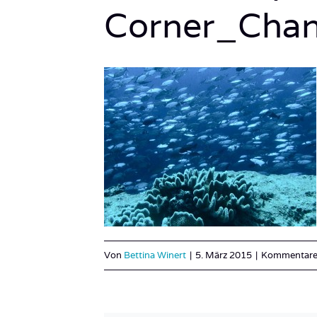
Corner_Chan
Von
Bettina Winert
|
5. März 2015
|
Kommentare 