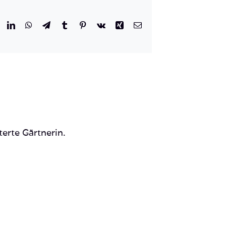
r
eddit
LinkedIn
WhatsApp
Telegram
Tumblr
Pinterest
Vk
Xing
E-
Mail
terte Gärtnerin.