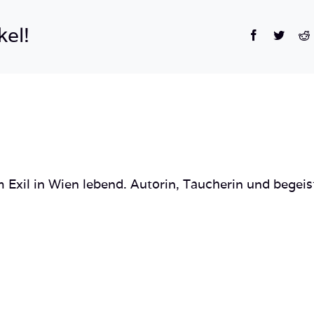
Hole_Blue
Corner_Chandelier
kel!
Facebook
Twitte
R
Cave-
29
 Exil in Wien lebend. Autorin, Taucherin und begeis