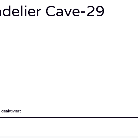
delier Cave-29
für
deaktiviert
Palau_Tropic
Dancer_Blue