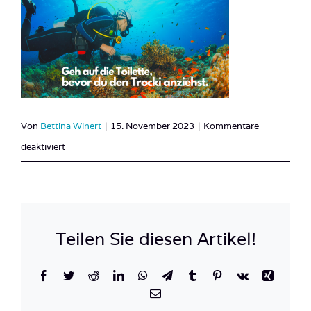
Von
Bettina Winert
|
15. November 2023
|
Kommentare
für
deaktiviert
Banner
Tauchen
Sprüche
11
Teilen Sie diesen Artikel!
Facebook
Twitter
Reddit
LinkedIn
WhatsApp
Telegram
Tumblr
Pinterest
Vk
Xing
E-
Mail