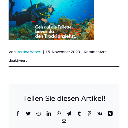
Von
Bettina Winert
|
15. November 2023
|
Kommentare
für
deaktiviert
Banner
Tauchen
Sprüche
12
Teilen Sie diesen Artikel!
Facebook
Twitter
Reddit
LinkedIn
WhatsApp
Telegram
Tumblr
Pinterest
Vk
Xing
E-
Mail