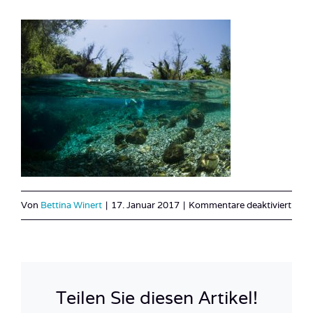
für
Von
Bettina Winert
|
17. Januar 2017
|
Kommentare deaktiviert
Alban
(1
of
1)-2
Teilen Sie diesen Artikel!