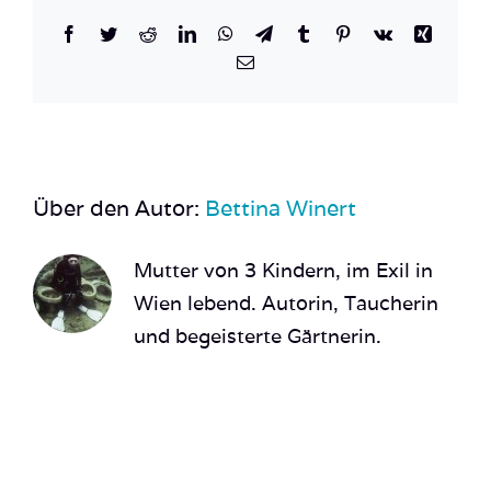
Facebook
Twitter
Reddit
LinkedIn
WhatsApp
Telegram
Tumblr
Pinterest
Vk
Xing
E-
Mail
Über den Autor:
Bettina Winert
Mutter von 3 Kindern, im Exil in
Wien lebend. Autorin, Taucherin
und begeisterte Gärtnerin.