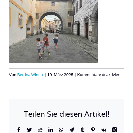
für
Von
Bettina Winert
|
19. März 2025
|
Kommentare deaktiviert
IMG_
Teilen Sie diesen Artikel!
Facebook
Twitter
Reddit
LinkedIn
WhatsApp
Telegram
Tumblr
Pinterest
Vk
Xing