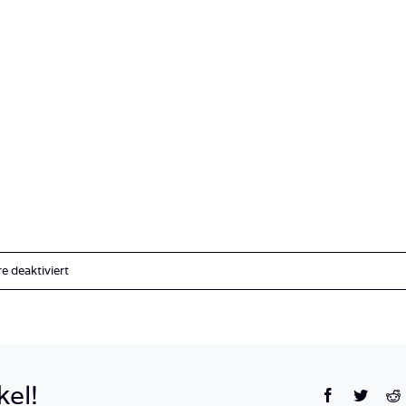
für
 deaktiviert
IMG_8129
kel!
Facebook
Twitte
R