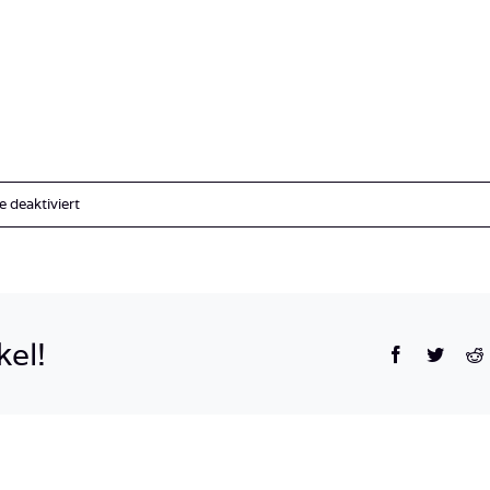
für
deaktiviert
achensee
kel!
Facebook
Twitte
R