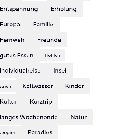
Europa
Familie
Fernweh
Freunde
gutes Essen
Höhlen
Individualreise
Insel
Kaltwasser
Kinder
Istrien
Kultur
Kurztrip
langes Wochenende
Natur
Paradies
Neopren
Reisen
Red Sea Diving Safari