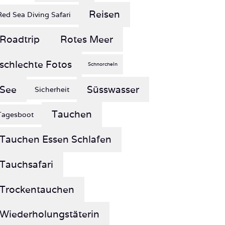
Roadtrip
Rotes Meer
schlechte Fotos
Schnorcheln
See
Süsswasser
Sicherheit
Tauchen
Tagesboot
Tauchen Essen Schlafen
Tauchsafari
Trockentauchen
Wiederholungstäterin
Wochenendtrip
Wrack