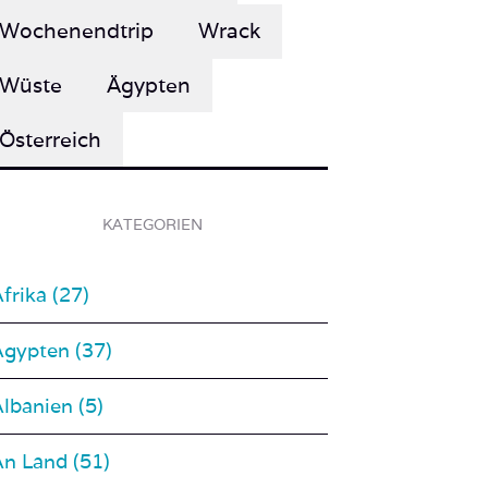
Wüste
Ägypten
Österreich
KATEGORIEN
frika (27)
Ägypten (37)
lbanien (5)
An Land (51)
osta Rica (2)