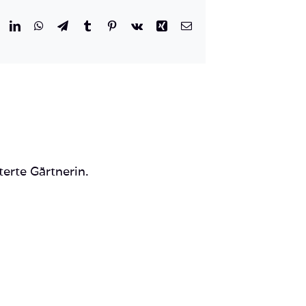
r
eddit
LinkedIn
WhatsApp
Telegram
Tumblr
Pinterest
Vk
Xing
E-
Mail
terte Gärtnerin.