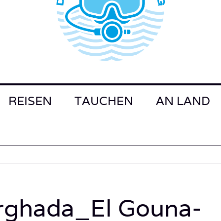
REISEN
TAUCHEN
AN LAND
ghada_El Gouna-