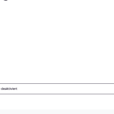
für
deaktiviert
Ägypten_Hurghada_El
Gouna-