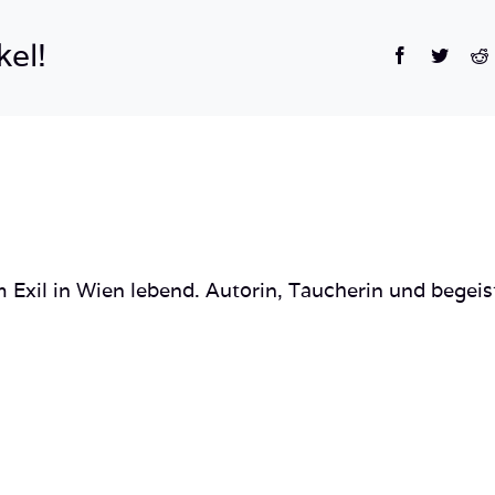
Diving
Safari_-11
kel!
Facebook
Twitte
R
 Exil in Wien lebend. Autorin, Taucherin und begeis