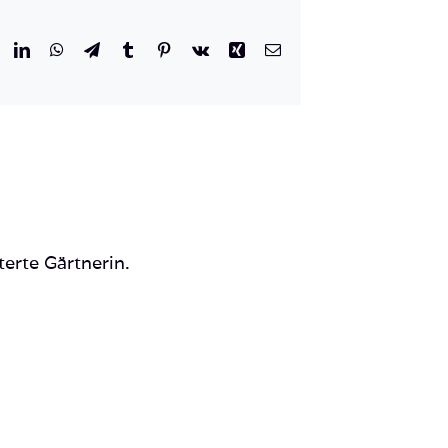
r
eddit
LinkedIn
WhatsApp
Telegram
Tumblr
Pinterest
Vk
Xing
E-
Mail
terte Gärtnerin.