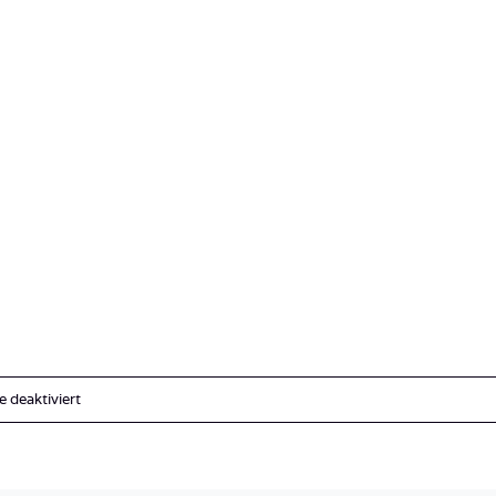
für
deaktiviert
Lahami_Bay_Rotes_Meer_Red
Sea