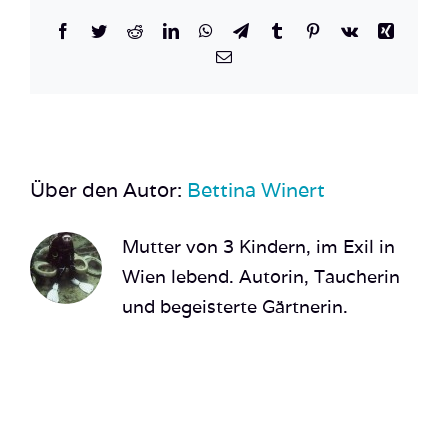
Facebook
Twitter
Reddit
LinkedIn
WhatsApp
Telegram
Tumblr
Pinterest
Vk
Xing
E-
Mail
Über den Autor:
Bettina Winert
Mutter von 3 Kindern, im Exil in
Wien lebend. Autorin, Taucherin
und begeisterte Gärtnerin.