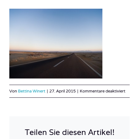
für
Von
Bettina Winert
|
27. April 2015
|
Kommentare deaktiviert
Laham
Sea
Diving
Safari
Teilen Sie diesen Artikel!