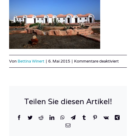
für
Von
Bettina Winert
|
6. Mai 2015
|
Kommentare deaktiviert
1122960
Teilen Sie diesen Artikel!
Facebook
Twitter
Reddit
LinkedIn
WhatsApp
Telegram
Tumblr
Pinterest
Vk
Xing
E-
Mail