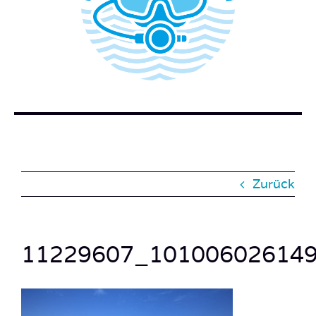
WER STECKT HINTER DEM TAUCHERBLOG?
BUCH BESTELLEN
KONTAKT
SUCHE
NACH:
Zurück
11229607_10100602614