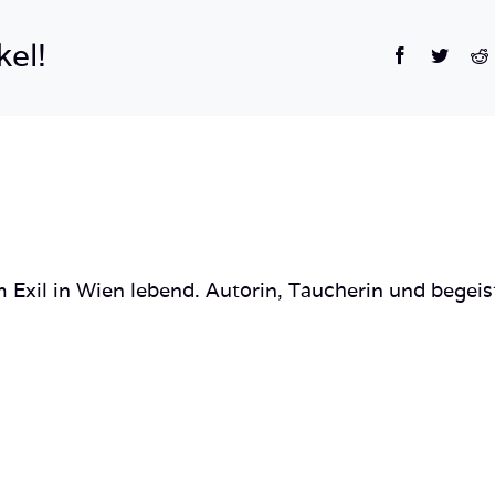
Diving
Safari_-19
kel!
Facebook
Twitte
R
 Exil in Wien lebend. Autorin, Taucherin und begeis