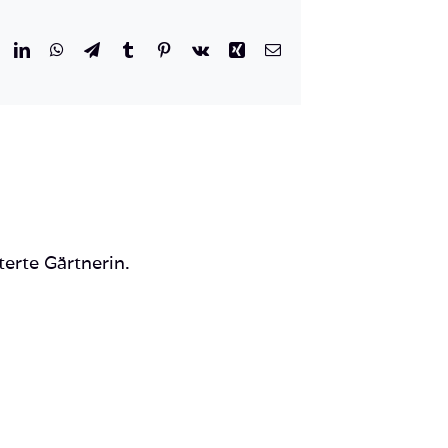
r
eddit
LinkedIn
WhatsApp
Telegram
Tumblr
Pinterest
Vk
Xing
E-
Mail
terte Gärtnerin.