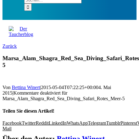
Zurück
Marsa_Alam_Shagra_Red_Sea_Diving_Safari_Rotes
5
Von
Bettina Winert
|
2015-05-04T07:22:25+00:00
4. Mai
2015
|
Kommentare deaktiviert
für
Marsa_Alam_Shagra_Red_Sea_Diving_Safari_Rotes_Meer-5
Teilen Sie diesen Artikel!
Facebook
Twitter
Reddit
LinkedIn
WhatsApp
Telegram
Tumblr
Pinterest
Mail
Über den Autor:
Bettina Winert