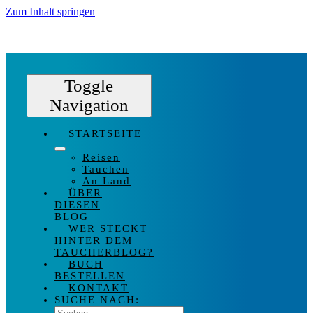
Zum Inhalt springen
Toggle
Navigation
STARTSEITE
Reisen
Tauchen
An Land
ÜBER
DIESEN
BLOG
WER STECKT
HINTER DEM
TAUCHERBLOG?
BUCH
BESTELLEN
KONTAKT
SUCHE NACH: