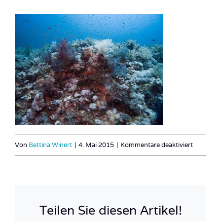
für
Von
Bettina Winert
|
4. Mai 2015
|
Kommentare deaktiviert
Marsa_A
7
Teilen Sie diesen Artikel!