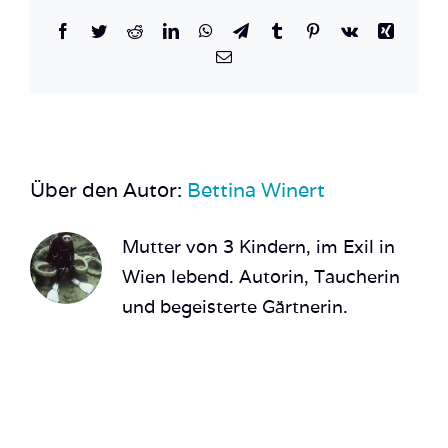
Facebook
Twitter
Reddit
LinkedIn
WhatsApp
Telegram
Tumblr
Pinterest
Vk
Xing
E-
Mail
Über den Autor:
Bettina Winert
Mutter von 3 Kindern, im Exil in
Wien lebend. Autorin, Taucherin
und begeisterte Gärtnerin.