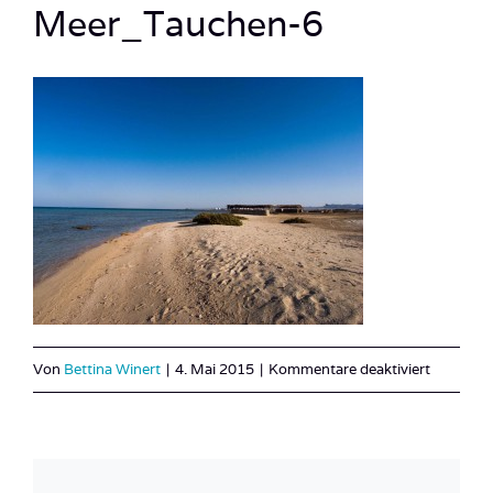
Meer_Tauchen-6
für
Von
Bettina Winert
|
4. Mai 2015
|
Kommentare deaktiviert
Lahami_
Red
Sea