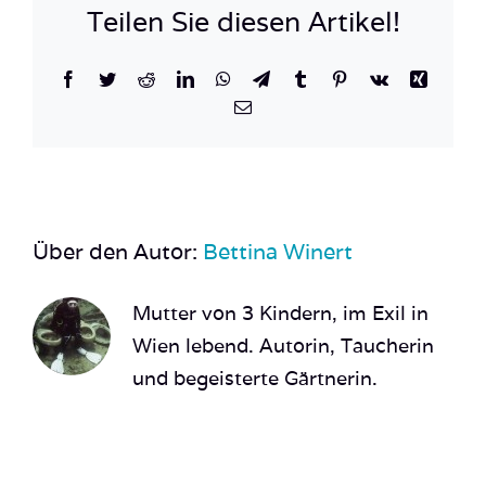
Diving
Teilen Sie diesen Artikel!
Safari_R
Meer_Ta
Facebook
Twitter
Reddit
LinkedIn
WhatsApp
Telegram
Tumblr
Pinterest
Vk
Xing
6
E-
Mail
Über den Autor:
Bettina Winert
Mutter von 3 Kindern, im Exil in
Wien lebend. Autorin, Taucherin
und begeisterte Gärtnerin.