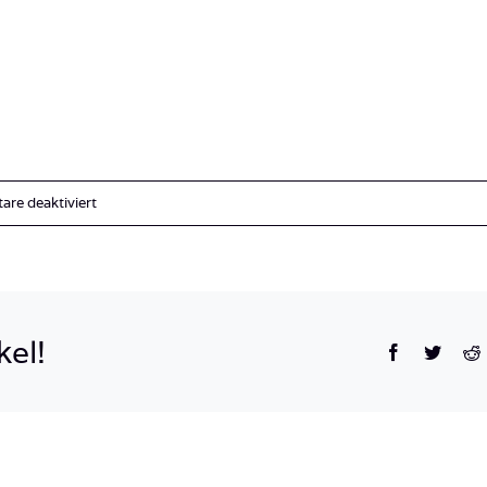
für
re deaktiviert
Langenbathsee_Österreich-
33
kel!
Facebook
Twitte
R