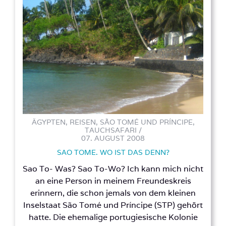
ÄGYPTEN, REISEN, SÃO TOMÉ UND PRÍNCIPE,
TAUCHSAFARI /
07. AUGUST 2008
SAO TOME. WO IST DAS DENN?
Sao To- Was? Sao To-Wo? Ich kann mich nicht
an eine Person in meinem Freundeskreis
erinnern, die schon jemals von dem kleinen
Inselstaat São Tomé und Príncipe (STP) gehört
hatte. Die ehemalige portugiesische Kolonie