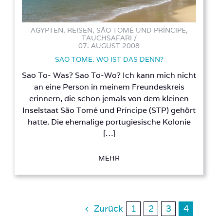
ÄGYPTEN, REISEN, SÃO TOMÉ UND PRÍNCIPE,
TAUCHSAFARI /
07. AUGUST 2008
SAO TOME. WO IST DAS DENN?
Sao To- Was? Sao To-Wo? Ich kann mich nicht
an eine Person in meinem Freundeskreis
erinnern, die schon jemals von dem kleinen
Inselstaat São Tomé und Príncipe (STP) gehört
hatte. Die ehemalige portugiesische Kolonie
[…]
MEHR
Zurück
1
2
3
4