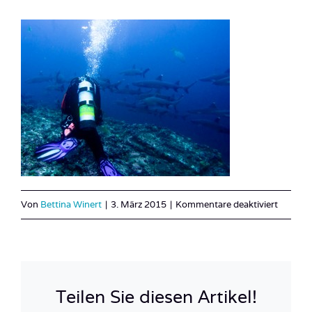
für
Von
Bettina Winert
|
3. März 2015
|
Kommentare deaktiviert
Costa_
12
Teilen Sie diesen Artikel!