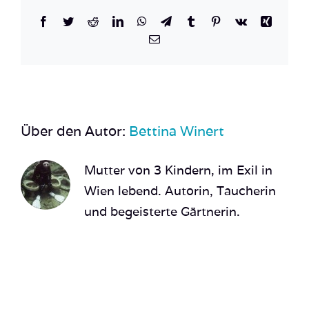
Facebook
Twitter
Reddit
LinkedIn
WhatsApp
Telegram
Tumblr
Pinterest
Vk
Xing
E-
Mail
Über den Autor:
Bettina Winert
Mutter von 3 Kindern, im Exil in
Wien lebend. Autorin, Taucherin
und begeisterte Gärtnerin.