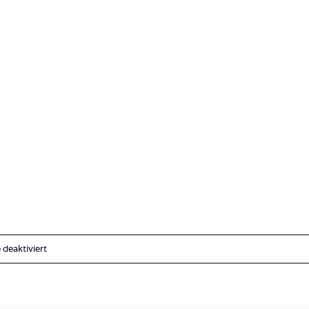
für
deaktiviert
Costa_Rica_Cocos_Island_Undersea_Hunter_Hammerhaie-
14