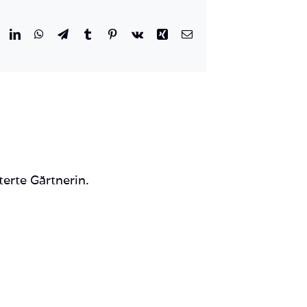
r
eddit
LinkedIn
WhatsApp
Telegram
Tumblr
Pinterest
Vk
Xing
E-
Mail
terte Gärtnerin.