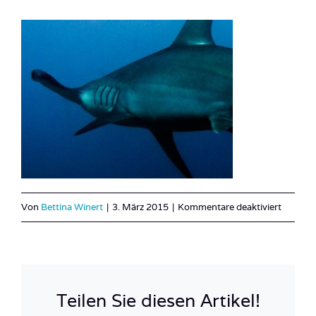
für
Von
Bettina Winert
|
3. März 2015
|
Kommentare deaktiviert
Costa_
25
Teilen Sie diesen Artikel!