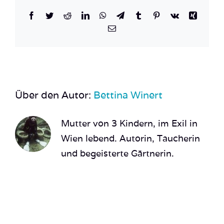
Facebook
Twitter
Reddit
LinkedIn
WhatsApp
Telegram
Tumblr
Pinterest
Vk
Xing
E-
Mail
Über den Autor:
Bettina Winert
Mutter von 3 Kindern, im Exil in
Wien lebend. Autorin, Taucherin
und begeisterte Gärtnerin.