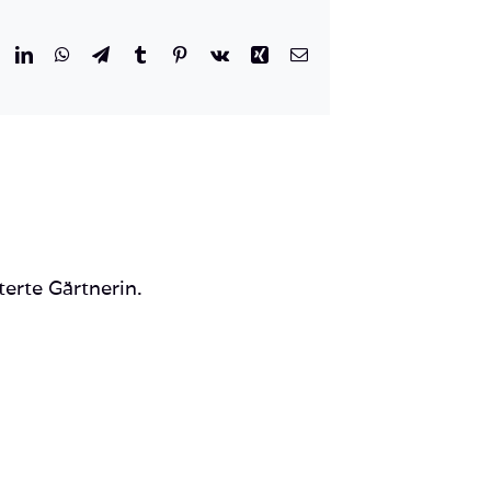
r
eddit
LinkedIn
WhatsApp
Telegram
Tumblr
Pinterest
Vk
Xing
E-
Mail
terte Gärtnerin.