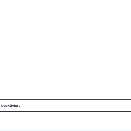
für
deaktiviert
Costa_Rica_Cocos_Island_Undersea_Hunter_Hammerhaie-
29