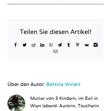
Costa_
7
Teilen Sie diesen Artikel!
Facebook
Twitter
Reddit
LinkedIn
WhatsApp
Telegram
Tumblr
Pinterest
Vk
Xing
E-
Mail
Über den Autor:
Bettina Winert
Mutter von 3 Kindern, im Exil in
Wien lebend. Autorin, Taucherin