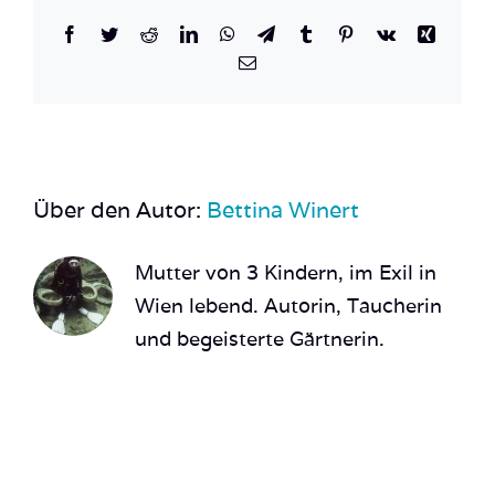
Facebook
Twitter
Reddit
LinkedIn
WhatsApp
Telegram
Tumblr
Pinterest
Vk
Xing
E-
Mail
Über den Autor:
Bettina Winert
Mutter von 3 Kindern, im Exil in
Wien lebend. Autorin, Taucherin
und begeisterte Gärtnerin.