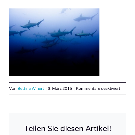
für
Von
Bettina Winert
|
3. März 2015
|
Kommentare deaktiviert
Costa_
9
Teilen Sie diesen Artikel!