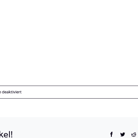
für
deaktiviert
image00025
kel!
Facebook
Twitte
R