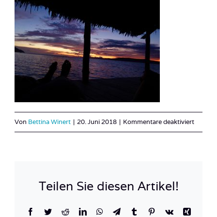
für
Von
Bettina Winert
|
20. Juni 2018
|
Kommentare deaktiviert
image0
Teilen Sie diesen Artikel!
Facebook
Twitter
Reddit
LinkedIn
WhatsApp
Telegram
Tumblr
Pinterest
Vk
Xing