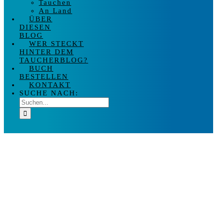
Tauchen
An Land
ÜBER
DIESEN
BLOG
WER STECKT
HINTER DEM
TAUCHERBLOG?
BUCH
BESTELLEN
KONTAKT
SUCHE NACH: