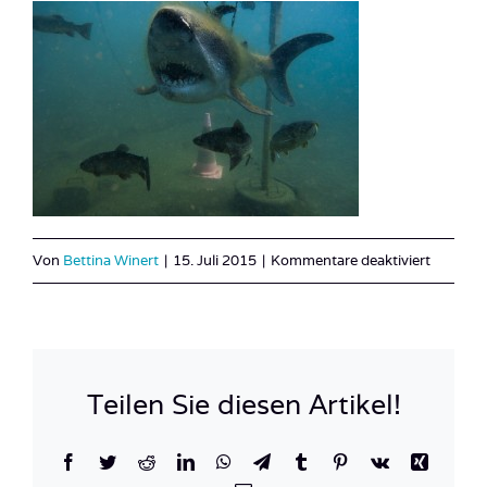
für
Von
Bettina Winert
|
15. Juli 2015
|
Kommentare deaktiviert
Österre
8
Teilen Sie diesen Artikel!
Facebook
Twitter
Reddit
LinkedIn
WhatsApp
Telegram
Tumblr
Pinterest
Vk
Xing