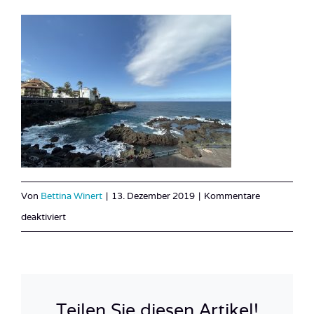
Von
Bettina Winert
|
13. Dezember 2019
|
Kommentare
für
deaktiviert
52A8413B-
C861-
478A-
A2F1-
Teilen Sie diesen Artikel!