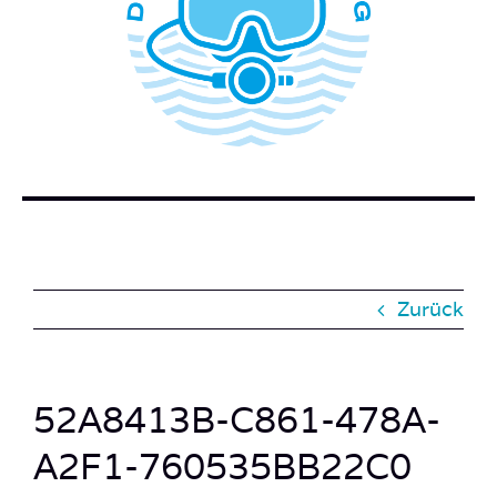
WER STECKT HINTER DEM TAUCHERBLOG?
BUCH BESTELLEN
KONTAKT
SUCHE
NACH:
Zurück
52A8413B-C861-478A-
A2F1-760535BB22C0