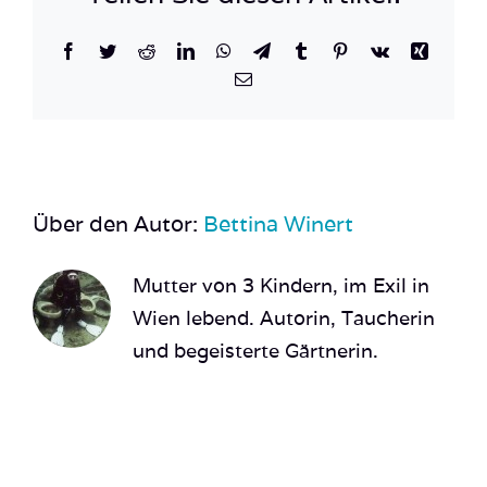
760535BB22C0
Facebook
Twitter
Reddit
LinkedIn
WhatsApp
Telegram
Tumblr
Pinterest
Vk
Xing
E-
Mail
Über den Autor:
Bettina Winert
Mutter von 3 Kindern, im Exil in
Wien lebend. Autorin, Taucherin
und begeisterte Gärtnerin.