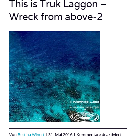
This is Truk Laggon –
Wreck from above-2
für
Von
Bettina Winert
|
31. Mai 2016
|
Kommentare deaktiviert