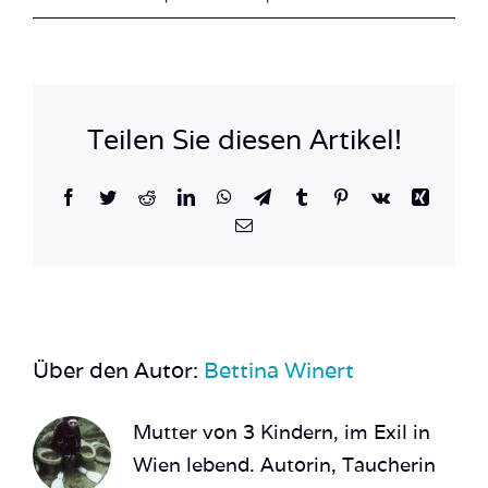
This
is
Truk
Laggon
Teilen Sie diesen Artikel!
–
Wreck
Facebook
Twitter
Reddit
LinkedIn
WhatsApp
Telegram
Tumblr
Pinterest
Vk
Xing
from
E-
Mail
above-
2
Über den Autor:
Bettina Winert
Mutter von 3 Kindern, im Exil in
Wien lebend. Autorin, Taucherin