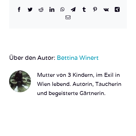
Facebook
Twitter
Reddit
LinkedIn
WhatsApp
Telegram
Tumblr
Pinterest
Vk
Xing
E-
Mail
Über den Autor:
Bettina Winert
Mutter von 3 Kindern, im Exil in
Wien lebend. Autorin, Taucherin
und begeisterte Gärtnerin.