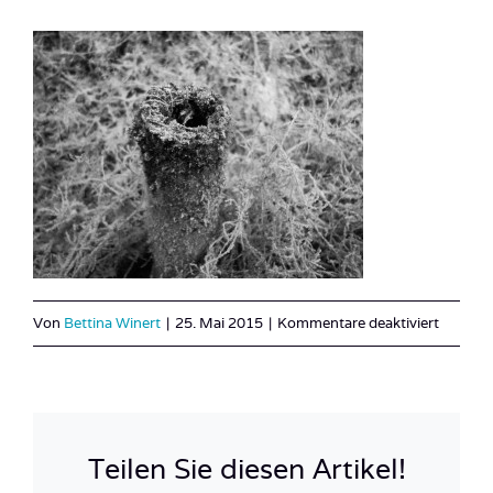
für
Von
Bettina Winert
|
25. Mai 2015
|
Kommentare deaktiviert
Österre
See_Bur
5
Teilen Sie diesen Artikel!