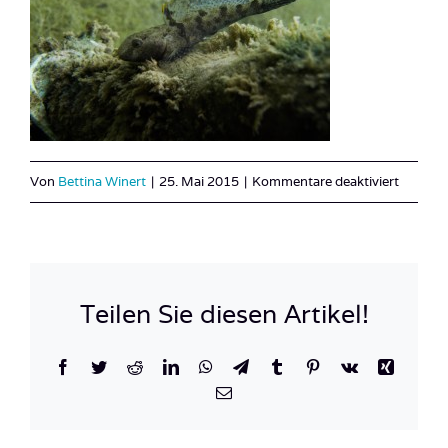
für
Von
Bettina Winert
|
25. Mai 2015
|
Kommentare deaktiviert
Österre
See_Bur
6
Teilen Sie diesen Artikel!
Facebook
Twitter
Reddit
LinkedIn
WhatsApp
Telegram
Tumblr
Pinterest
Vk
Xing
E-
Mail