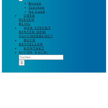
Reisen
Tauchen
An Land
ÜBER
DIESEN
BLOG
WER STECKT
HINTER DEM
TAUCHERBLOG?
BUCH
BESTELLEN
KONTAKT
SUCHE NACH: