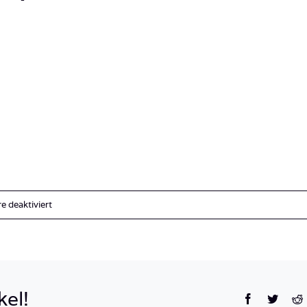
für
 deaktiviert
Malediven
Carpe
Diem
Tauchsafari
kel!
Facebook
Twitte
R
(1