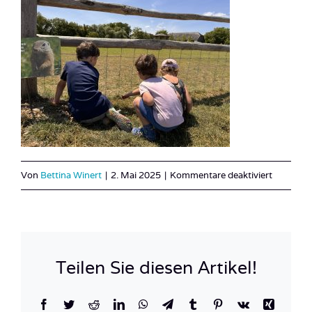
für
Von
Bettina Winert
|
2. Mai 2025
|
Kommentare deaktiviert
IMG_00
Teilen Sie diesen Artikel!
Facebook
Twitter
Reddit
LinkedIn
WhatsApp
Telegram
Tumblr
Pinterest
Vk
Xing