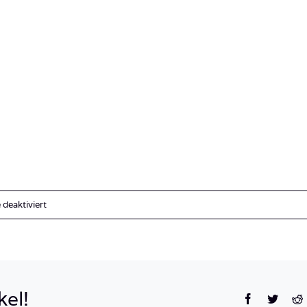
für
deaktiviert
IMG_3562
kel!
Facebook
Twitte
R