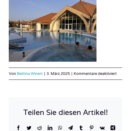
für
Von
Bettina Winert
|
3. März 2025
|
Kommentare deaktiviert
IMG_3
Teilen Sie diesen Artikel!
Facebook
Twitter
Reddit
LinkedIn
WhatsApp
Telegram
Tumblr
Pinterest
Vk
Xing