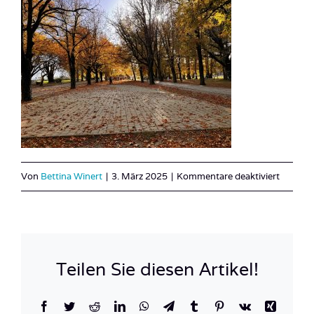
für
Von
Bettina Winert
|
3. März 2025
|
Kommentare deaktiviert
IMG_3
Teilen Sie diesen Artikel!
Facebook
Twitter
Reddit
LinkedIn
WhatsApp
Telegram
Tumblr
Pinterest
Vk
Xing