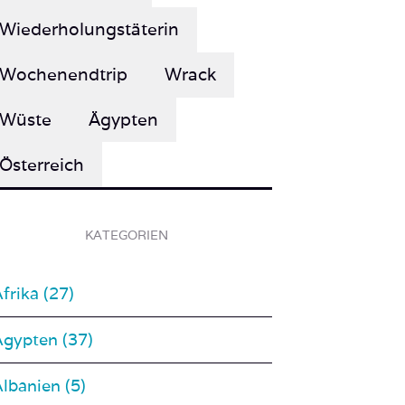
Wochenendtrip
Wrack
Wüste
Ägypten
Österreich
KATEGORIEN
frika (27)
Ägypten (37)
lbanien (5)
An Land (51)