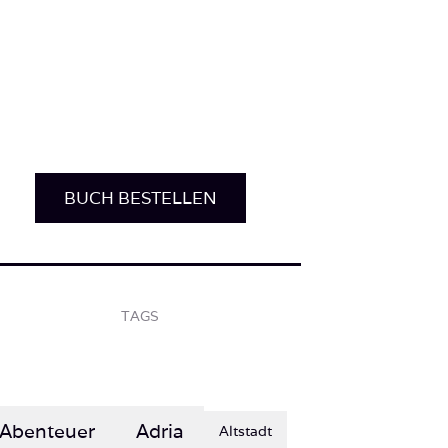
BUCH BESTELLEN
TAGS
Abenteuer
Adria
Altstadt
Berge
Einsamkeit
COVID