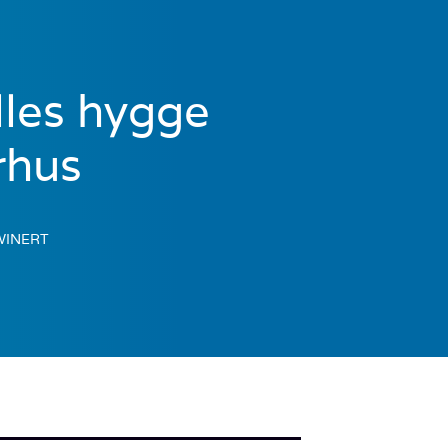
lles hygge
rhus
WINERT