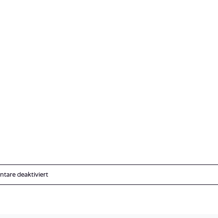
für
are deaktiviert
IMG_0678
2