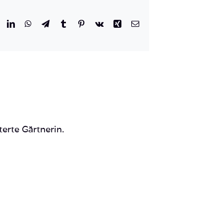
r
eddit
LinkedIn
WhatsApp
Telegram
Tumblr
Pinterest
Vk
Xing
E-
Mail
terte Gärtnerin.