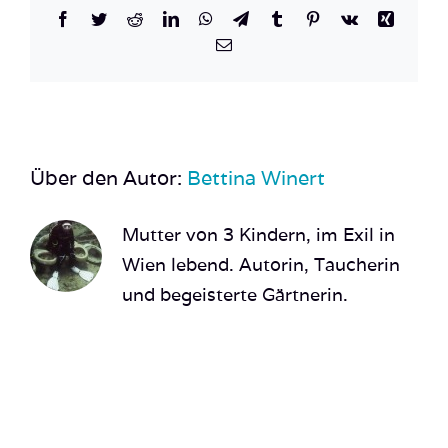
Facebook
Twitter
Reddit
LinkedIn
WhatsApp
Telegram
Tumblr
Pinterest
Vk
Xing
E-
Mail
Über den Autor:
Bettina Winert
Mutter von 3 Kindern, im Exil in
Wien lebend. Autorin, Taucherin
und begeisterte Gärtnerin.