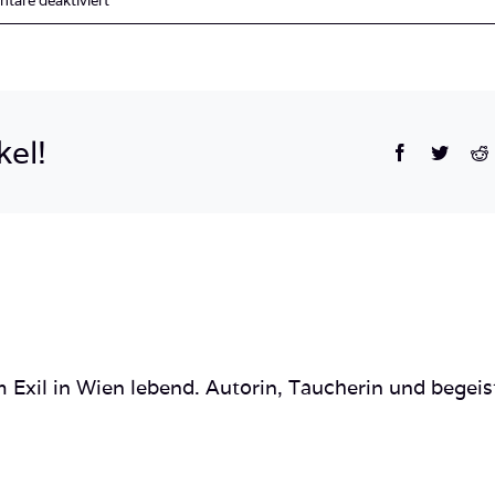
are deaktiviert
IMG_0717
kel!
Facebook
Twitte
R
 Exil in Wien lebend. Autorin, Taucherin und begeis