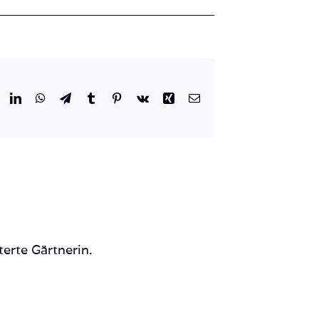
r
eddit
LinkedIn
WhatsApp
Telegram
Tumblr
Pinterest
Vk
Xing
E-
Mail
terte Gärtnerin.