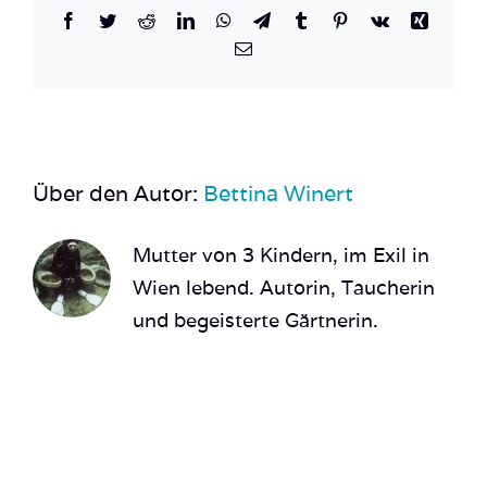
Facebook
Twitter
Reddit
LinkedIn
WhatsApp
Telegram
Tumblr
Pinterest
Vk
Xing
E-
Mail
Über den Autor:
Bettina Winert
Mutter von 3 Kindern, im Exil in
Wien lebend. Autorin, Taucherin
und begeisterte Gärtnerin.