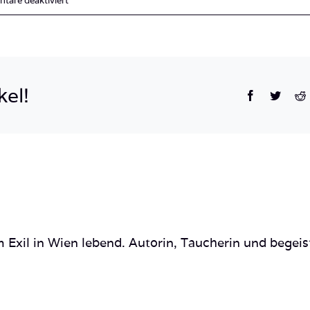
are deaktiviert
IMG_0759
2
kel!
Facebook
Twitte
R
 Exil in Wien lebend. Autorin, Taucherin und begeis