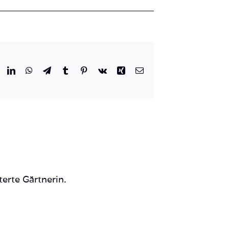
r
eddit
LinkedIn
WhatsApp
Telegram
Tumblr
Pinterest
Vk
Xing
E-
Mail
terte Gärtnerin.