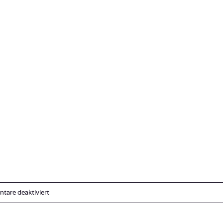
für
are deaktiviert
IMG_1351