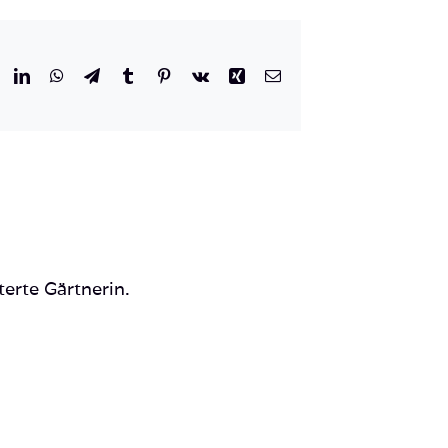
r
eddit
LinkedIn
WhatsApp
Telegram
Tumblr
Pinterest
Vk
Xing
E-
Mail
terte Gärtnerin.