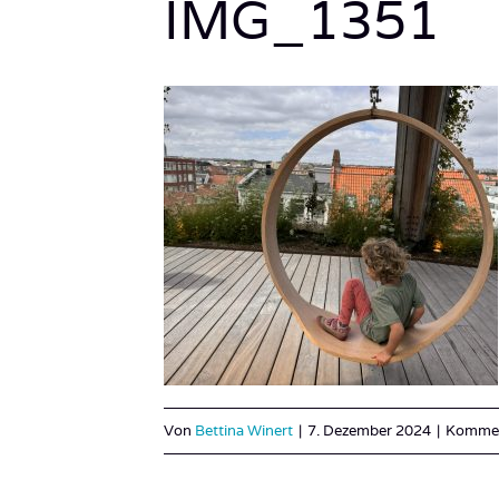
IMG_1351
Von
Bettina Winert
|
7. Dezember 2024
|
Komment