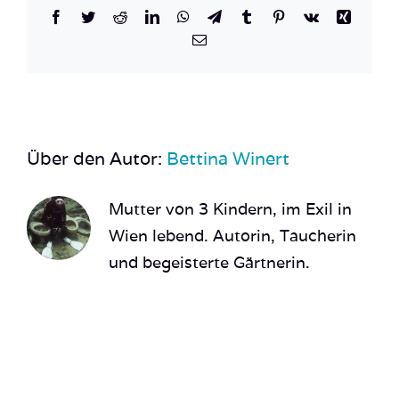
Facebook
Twitter
Reddit
LinkedIn
WhatsApp
Telegram
Tumblr
Pinterest
Vk
Xing
E-
Mail
Über den Autor:
Bettina Winert
Mutter von 3 Kindern, im Exil in
Wien lebend. Autorin, Taucherin
und begeisterte Gärtnerin.