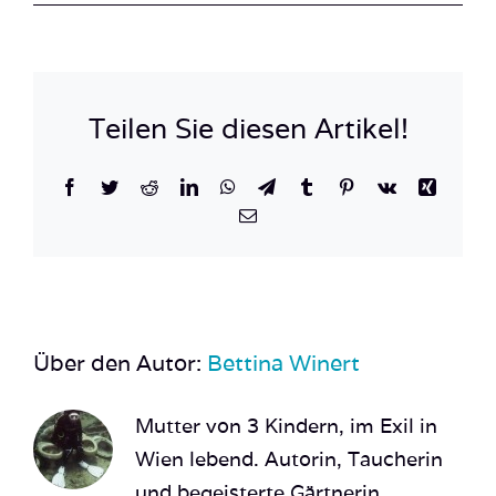
IMG_1374
Teilen Sie diesen Artikel!
Facebook
Twitter
Reddit
LinkedIn
WhatsApp
Telegram
Tumblr
Pinterest
Vk
Xing
E-
Mail
Über den Autor:
Bettina Winert
Mutter von 3 Kindern, im Exil in
Wien lebend. Autorin, Taucherin
und begeisterte Gärtnerin.