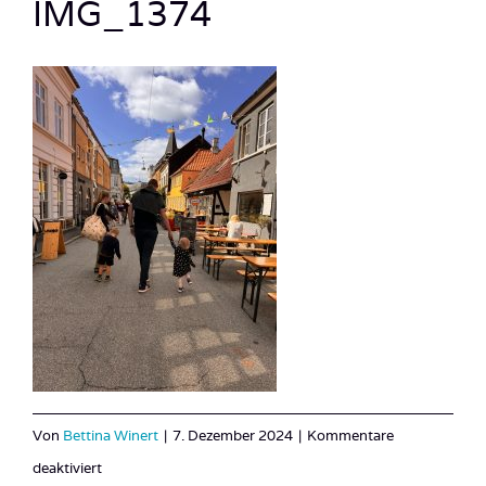
IMG_1374
Von
Bettina Winert
|
7. Dezember 2024
|
Kommentare
für
deaktiviert