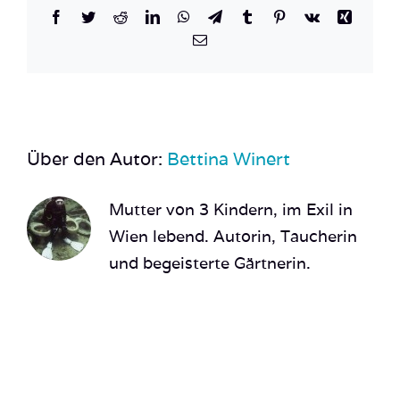
Facebook
Twitter
Reddit
LinkedIn
WhatsApp
Telegram
Tumblr
Pinterest
Vk
Xing
E-
Mail
Über den Autor:
Bettina Winert
Mutter von 3 Kindern, im Exil in
Wien lebend. Autorin, Taucherin
und begeisterte Gärtnerin.